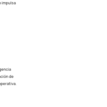
o impulsa
igencia
ación de
perativa.