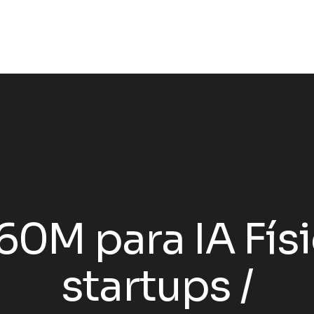
0M para IA Fís
startups