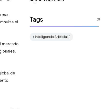
ormar
Tags
impulse el
Inteligencia Artificial
el mercado
globales,
global de
iento
AI Strategy and