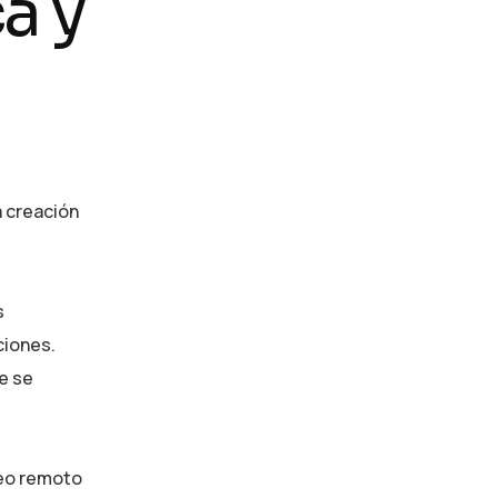
a y
Consulting
Provide expert guidance on
developing an AI strategy
a creación
s
ciones.
ue se
reo remoto