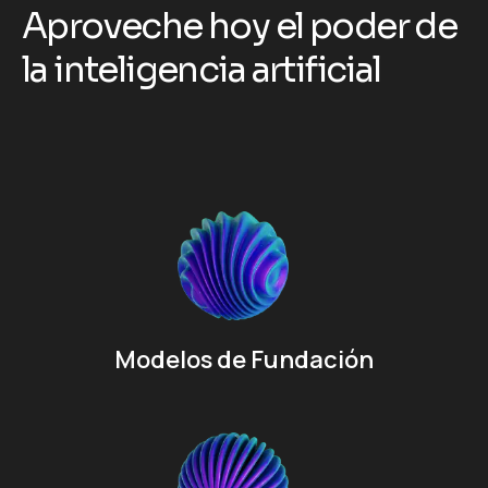
A
p
r
o
v
e
c
h
e
h
o
y
e
l
p
o
d
e
r
d
e
l
a
i
n
t
e
l
i
g
e
n
c
i
a
a
r
t
i
f
i
c
i
a
l
Modelos de Fundación