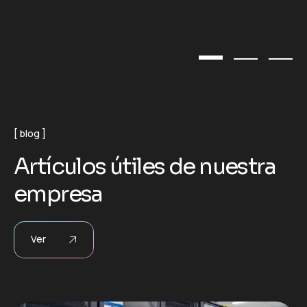
blog
A
r
t
í
c
u
l
o
s
ú
t
i
l
e
s
d
e
n
u
e
s
t
r
a
e
m
p
r
e
s
a
Ver