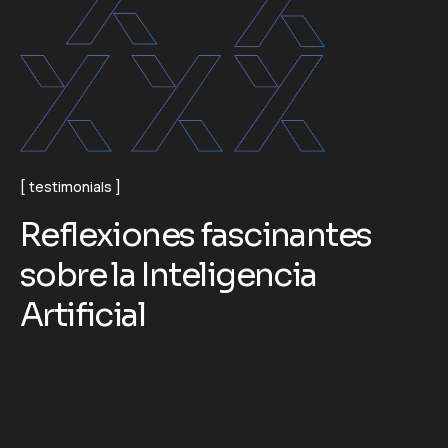
testimonials
R
e
f
l
e
x
i
o
n
e
s
f
a
s
c
i
n
a
n
t
e
s
s
o
b
r
e
l
a
I
n
t
e
l
i
g
e
n
c
i
a
A
r
t
i
f
i
c
i
a
l