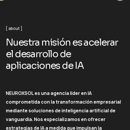
about
N
u
e
s
t
r
a
m
i
s
i
ó
n
e
s
a
c
e
l
e
r
a
r
e
l
d
e
s
a
r
r
o
l
l
o
d
e
a
p
l
i
c
a
c
i
o
n
e
s
d
e
I
A
NEUROXSOL es una agencia líder en IA
comprometida con la transformación empresarial
mediante soluciones de inteligencia artificial de
vanguardia. Nos especializamos en ofrecer
estrategias de IA a medida que impulsan la