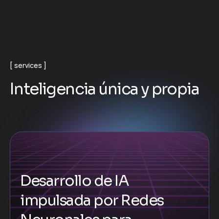
services
I
n
t
e
l
i
g
e
n
c
i
a
ú
n
i
c
a
y
p
r
o
p
i
a
Desarrollo de IA
impulsada por Redes