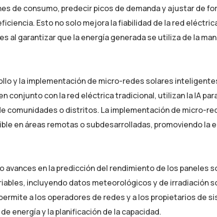
ones de consumo, predecir picos de demanda y ajustar de f
iciencia. Esto no solo mejora la fiabilidad de la red eléctric
es al garantizar que la energía generada se utiliza de la ma
ollo y la implementación de micro-redes solares inteligente
conjunto con la red eléctrica tradicional, utilizan la IA par
ro de comunidades o distritos. La implementación de micro-r
equible en áreas remotas o subdesarrolladas, promoviendo la 
o avances en la predicción del rendimiento de los paneles s
ables, incluyendo datos meteorológicos y de irradiación so
 permite a los operadores de redes y a los propietarios de s
e energía y la planificación de la capacidad.