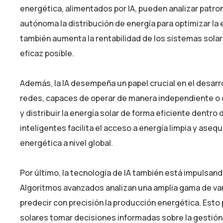
energética, alimentados por IA, pueden analizar patr
autónoma la distribución de energía para optimizar la ef
también aumenta la rentabilidad de los sistemas solar
eficaz posible.
Además, la IA desempeña un papel crucial en el desarr
redes, capaces de operar de manera independiente o en 
y distribuir la energía solar de forma eficiente dent
inteligentes facilita el acceso a energía limpia y as
energética a nivel global.
Por último, la tecnología de IA también está impulsand
Algoritmos avanzados analizan una amplia gama de vari
predecir con precisión la producción energética. Esto
solares tomar decisiones informadas sobre la gestión d