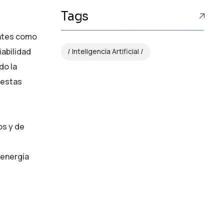
Tags
entes como
iabilidad
Inteligencia Artificial
do la
 estas
os y de
 energía
AI Strategy and
Consulting