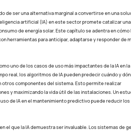
ndo de ser una alternativa marginal a convertirse en una solu
eligencia artificial (IA) en este sector promete catalizar un
nsumo de energía solar. Este capítulo se adentra en cómo l
 con herramientas para anticipar, adaptarse y responder de 
omo uno de los casos de uso más impactantes de la IA en la 
iempo real, los algoritmos de IA pueden predecir cuándo y dó
en otros componentes del sistema. Esto permite realizar
nes y maximizando la vida útil de las instalaciones. Un estu
 uso de IA en el mantenimiento predictivo puede reducir los
 en el que la IA demuestra ser invaluable. Los sistemas de g