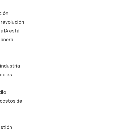
Provide expert guidance on
ción
developing an AI strategy
a revolución
a IA está
manera
industria
nde es
dio
 costos de
estión