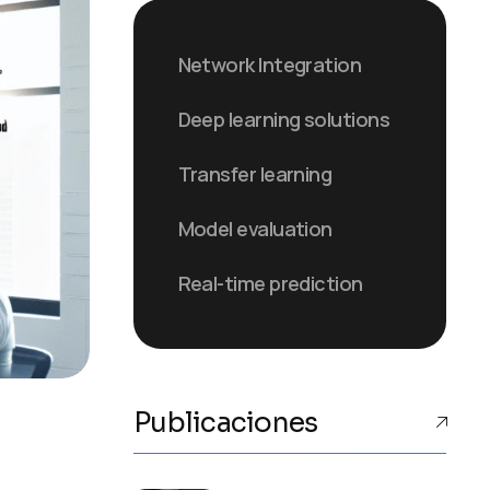
Network Integration
Deep learning solutions
Transfer learning
Model evaluation
Real-time prediction
Publicaciones