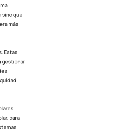
orma
a sino que
nera más
s. Estas
a gestionar
edes
equidad
olares.
lar, para
istemas