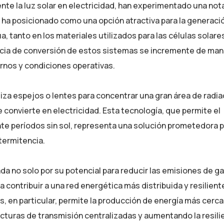
te la luz solar en electricidad, han experimentado una not
s ha posicionado como una opción atractiva para la generaci
a, tanto en los materiales utilizados para las células solar
iencia de conversión de estos sistemas se incremente de ma
ornos y condiciones operativas.
iza espejos o lentes para concentrar una gran área de radia
convierte en electricidad. Esta tecnología, que permite el
te períodos sin sol, representa una solución prometedora 
termitencia.
vada no solo por su potencial para reducir las emisiones de g
contribuir a una red energética más distribuida y resiliente
, en particular, permite la producción de energía más cerc
turas de transmisión centralizadas y aumentando la resili