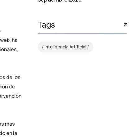
Tags
o
 web, ha
Inteligencia Artificial
ionales,
os de los
ción de
tervención
les más
do en la
AI Strategy and