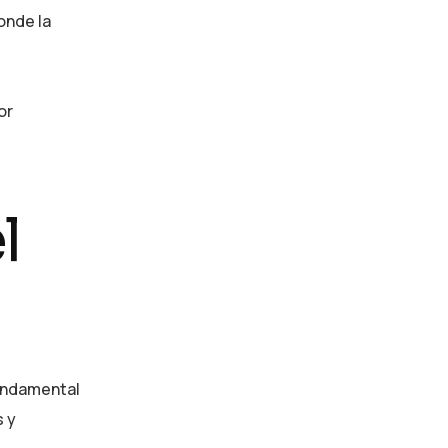
onde la
or
l
fundamental
s y