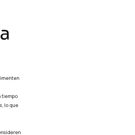
Consulting
Provide expert guidance on
la
developing an AI strategy
erimenten
n tiempo
s, lo que
onsideren